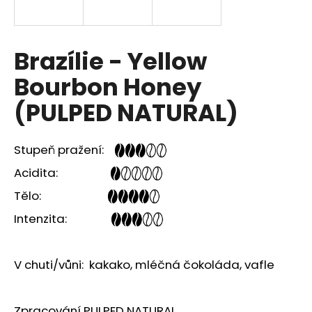
a
j
í
Brazílie - Yellow
t
Bourbon Honey
?
(PULPED NATURAL)
Stupeň pražení:
HLEDAT
Acidita:
Tělo:
Intenzita:
D
o
p
V chuti/vůni: kakako, mléčná čokoláda, vafle
o
r
u
Zpracování PULPED NATURAL