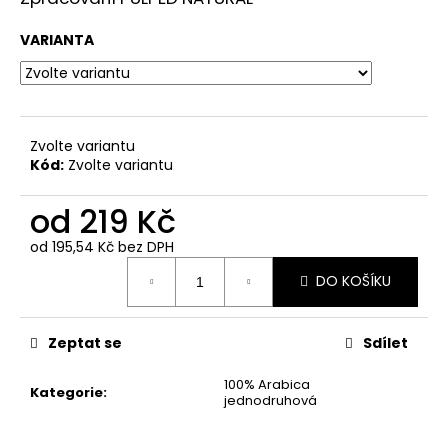
č
u
VARIANTA
j
e
m
e
Zvolte variantu
Kód:
Zvolte variantu
BRAZÍLIE
-
YELLOW
od
219 Kč
BOURBON
HONEY
od
195,54 Kč
bez DPH
(PULPED
Měrná
NATURAL)
DO KOŠÍKU
cena:
219
Kč
Zeptat se
Sdílet
100% Arabica
Kategorie
:
jednodruhová