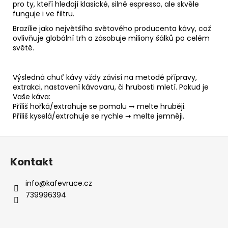
pro ty, kteří hledají klasické, silné espresso, ale skvěle
funguje i ve filtru.
Brazílie jako největšího světového producenta kávy, což
ovlivňuje globální trh a zásobuje miliony šálků po celém
světě.
Výsledná chuť kávy vždy závisí na metodě přípravy,
extrakci, nastavení kávovaru, či hrubosti mletí. Pokud je
Vaše káva:
Příliš hořká/extrahuje se pomalu ➞ melte hruběji.
Příliš kyselá/extrahuje se rychle ➞ melte jemněji.
Z
á
Kontakt
p
a
info
@
kafevruce.cz
t
739996394
í