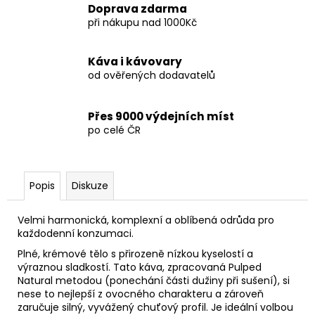
Doprava zdarma
při nákupu nad 1000Kč
Káva i kávovary
od ověřených dodavatelů
Přes 9000 výdejních míst
po celé ČR
Popis
Diskuze
Velmi harmonická, komplexní a oblíbená odrůda pro
každodenní konzumaci.
Plné, krémové tělo s přirozeně nízkou kyselostí a
výraznou sladkostí. Tato káva, zpracovaná Pulped
Natural metodou (ponechání části dužiny při sušení), si
nese to nejlepší z ovocného charakteru a zároveň
zaručuje silný, vyvážený chuťový profil. Je ideální volbou