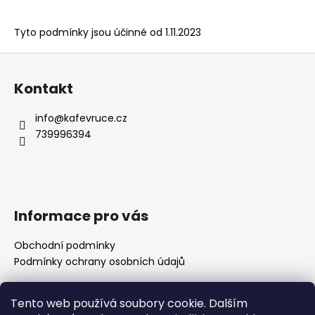
Tyto podmínky jsou účinné od 1.11.2023
Z
á
Kontakt
p
a
info
@
kafevruce.cz
t
739996394
í
Informace pro vás
Obchodní podmínky
Podmínky ochrany osobních údajů
Tento web používá soubory cookie. Dalším