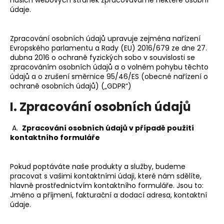
údaje.
a
j
í
Zpracování osobních údajů upravuje zejména nařízení
Evropského parlamentu a Rady (EU) 2016/679 ze dne 27.
t
dubna 2016 o ochraně fyzických sobo v souvislosti se
?
zpracováním osobních údajů a o volném pohybu těchto
údajů a o zrušení směrnice 95/46/ES (obecné nařízení o
ochraně osobních údajů) („GDPR“)
I. Zpracování osobních údajů
HLEDAT
A.
Zpracování osobních údajů v případě použití
kontaktního formuláře
D
Pokud poptáváte naše produkty a služby, budeme
o
pracovat s vašimi kontaktními údaji, které nám sdělíte,
p
hlavně prostřednictvím kontaktního formuláře. Jsou to:
o
Jméno a příjmení, fakturační a dodací adresa, kontaktní
r
údaje.
u