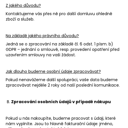
č
Z jakého důvodu?
u
j
Kontaktujeme vás přes ně pro další domluvu ohledně
e
zboží a služeb.
m
e
Na základě jakého právního důvodu?
Jedná se o zpracování na základě čl. 6 odst. 1 písm. b)
BRAZÍLIE
GDPR – jednání o smlouvě, resp. provedení opatření před
-
uzavřením smlouvy na vaši žádost.
BEZKOFEINOVÁ
-
SANTOS
Jak dlouho budeme osobní údaje zpracovávat?
DECAF
CO2
Pokud nenavážeme další spolupráci, vaše data budeme
zpracovávat nejdéle 2 roky od naší poslední komunikace.
269
Kč
B.
Zpracování osobních údajů v případě nákupu
Pokud u nás nakoupíte, budeme pracovat s údaji, které
nám vyplníte. Jsou to hlavně fakturační údaje: jméno,