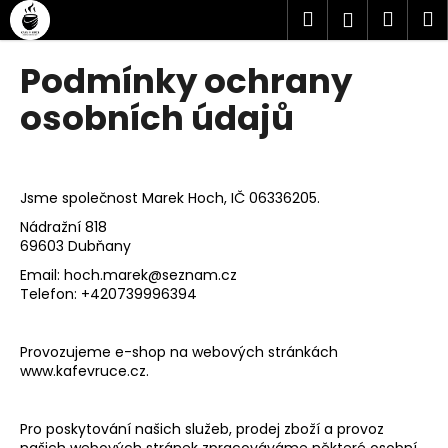
K
Přejít
Hledat
Náku
M
Přihlášen
na
o
obsah
Zpět
Zpět
košík
š
Podmínky ochrany
í
C
osobních údajů
k
o
p
o
Jsme společnost Marek Hoch, IČ 06336205.
t
Nádražní 818
ř
69603 Dubňany
e
Email:
hoch.marek@seznam.cz
b
Telefon: +420739996394
u
j
Provozujeme e-shop na webových stránkách
e
www.kafevruce.cz.
t
e
Pro poskytování našich služeb, prodej zboží a provoz
n
našich webových stránek zpracováváme některé osobní