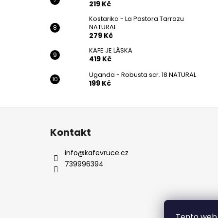
219 Kč
Kostarika - La Pastora Tarrazu
NATURAL
279 Kč
KAFE JE LÁSKA
419 Kč
Uganda - Robusta scr. 18 NATURAL
199 Kč
Z
á
Kontakt
p
a
info
@
kafevruce.cz
t
739996394
í
Tento web 