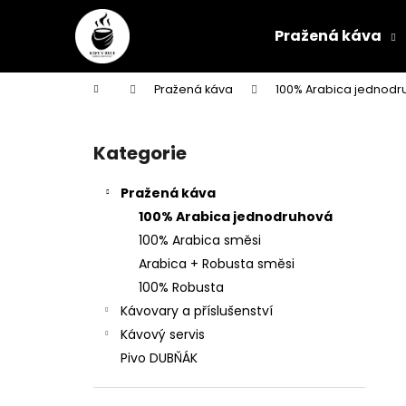
K
Přejít
na
o
Pražená káva
obsah
Zpět
Zpět
š
do
do
í
Domů
Pražená káva
100% Arabica jednodr
k
obchodu
obchodu
P
o
Kategorie
Přeskočit
s
kategorie
t
Pražená káva
r
100% Arabica jednodruhová
a
100% Arabica směsi
n
Arabica + Robusta směsi
n
100% Robusta
í
Kávovary a příslušenství
p
Kávový servis
a
Pivo DUBŇÁK
n
e