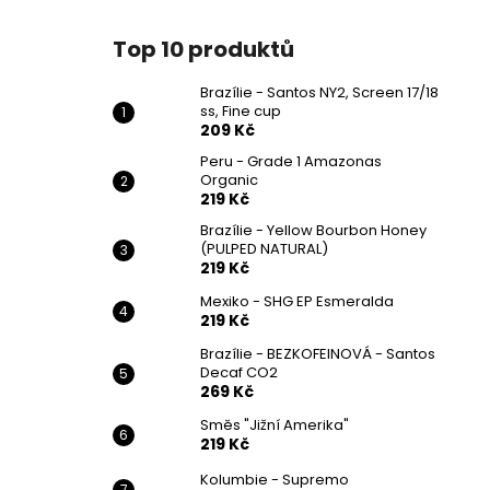
Top 10 produktů
Brazílie - Santos NY2, Screen 17/18
ss, Fine cup
209 Kč
Peru - Grade 1 Amazonas
Organic
219 Kč
Brazílie - Yellow Bourbon Honey
(PULPED NATURAL)
219 Kč
Mexiko - SHG EP Esmeralda
219 Kč
Brazílie - BEZKOFEINOVÁ - Santos
Decaf CO2
269 Kč
Směs "Jižní Amerika"
219 Kč
Kolumbie - Supremo