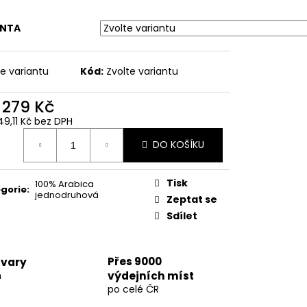
LOW BOURBON HONEY
L)
ANTA
te variantu
Kód:
Zvolte variantu
d
279 Kč
49,11 Kč
bez DPH
ná
DO KOŠÍKU
:
Tisk
100% Arabica
gorie
:
jednodruhová
Zeptat se
Sdílet
Přes 9000
ovary
h
výdejních míst
po celé ČR