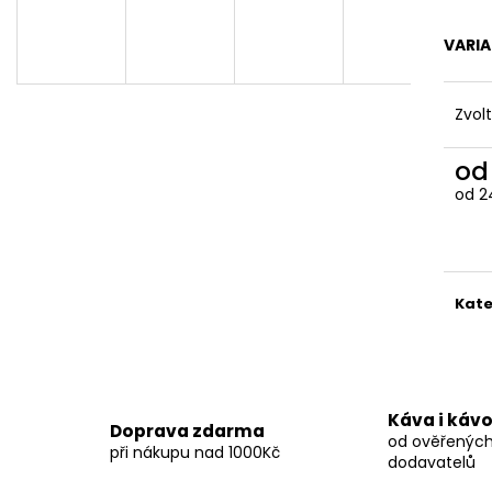
PERU - GRADE 1 AMAZONAS ORGANIC
BRAZÍLIE - YEL
(PULPED NATURA
219 Kč
VARI
219 Kč
Zvol
o
od
2
Měr
cena
Kate
Káva i káv
Doprava zdarma
od ověřenýc
při nákupu nad 1000Kč
dodavatelů