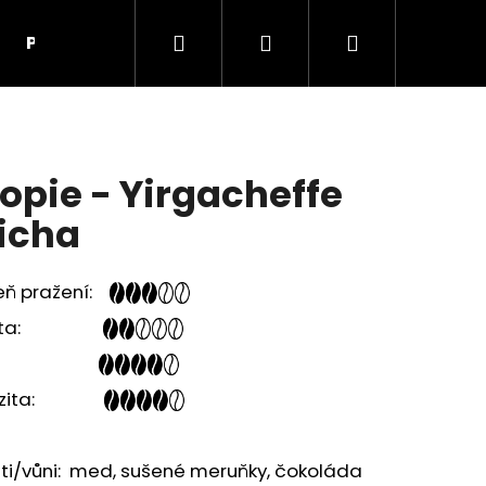
Hledat
Přihlášení
Nákupní
Pivo DUBŇÁK
Kontakty
Obchodní podmí
košík
iopie - Yirgacheffe
icha
eň pražení:
idita:
ělo:
enzita:
Následující
ti/vůni: med, sušené meruňky, čokoláda