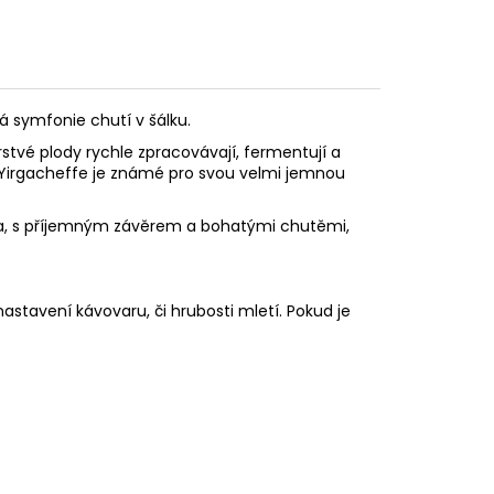
ná symfonie chutí v šálku.
rstvé plody rychle zpracovávají, fermentují a
l. Yirgacheffe je známé pro svou velmi jemnou
ivota, s příjemným závěrem a bohatými chutěmi,
astavení kávovaru, či hrubosti mletí. Pokud je