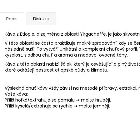
Popis
Diskuze
Káva z Etiopie, a zejména z oblasti Yirgacheffe, je jako skvost
V této oblasti se často praktikuje mokré zpracování, kdy se če
následně suší. To vytváří unikátní a komplexní chuťový profi
kyselost, sladkou chuť a aroma a medovo-ovocné tóny.
Káva z této oblasti nabízí šálek, který je osvěžující a plný ž
které odrážejí pestrost etiopské půdy a klimatu.
Výsledná chuť kávy vždy závisí na metodě přípravy, extrakci, n
Vaše káva:
Příliš hořká/extrahuje se pomalu ➞ melte hruběji.
Příliš kyselá/extrahuje se rychle ➞ melte jemněji.