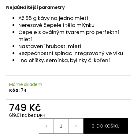
č
u
Nejdůležitější parametry
j
Až 85 g kávy na jedno mletí
e
Nerezové čepele i tělo mlýnku
m
Čepele s oválným tvarem pro perfektní
e
mletí
Nastavení hrubosti mletí
PERU
Bezpečnostní spínač integrovaný ve víku
-
I na oříšky, semínka, bylinky či koření
GRADE
1
AMAZONAS
ORGANIC
Máme skladem
219
Kód:
74
Kč
749 Kč
619,01 Kč bez DPH
Měrná
DO KOŠÍKU
cena: