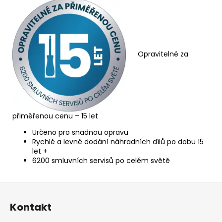
Opravitelné za
přiměřenou cenu – 15 let
Určeno pro snadnou opravu
Rychlé a levné dodání náhradních dílů po dobu 15
let +
6200 smluvních servisů po celém světě
Z
á
Kontakt
p