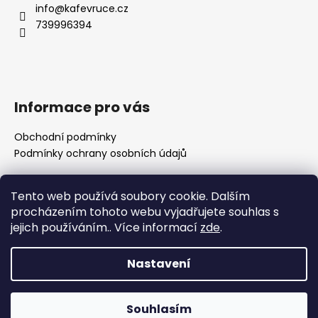
a
info
@
kafevruce.cz
t
739996394
í
Informace pro vás
Obchodní podmínky
Podmínky ochrany osobních údajů
Tento web používá soubory cookie. Dalším
procházením tohoto webu vyjadřujete souhlas s
dubnak.cz
ukace.cz
jejich používáním.. Více informací
zde
.
Nastavení
Vytvořil Shoptet
Copyright 2026
KAFE V RUCE - pražírna výběrové kávy
.
Souhlasím
Všechna práva vyhrazena.