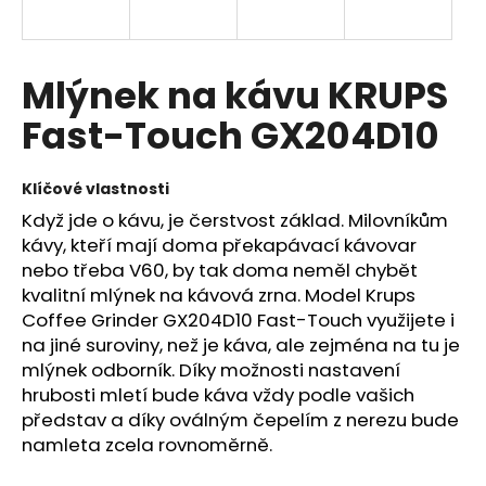
a
j
í
Mlýnek na kávu KRUPS
t
Fast-Touch GX204D10
?
Klíčové vlastnosti
Když jde o kávu, je čerstvost základ. Milovníkům
kávy, kteří mají doma překapávací kávovar
HLEDAT
nebo třeba V60, by tak doma neměl chybět
kvalitní mlýnek na kávová zrna. Model Krups
Coffee Grinder GX204D10 Fast-Touch využijete i
D
na jiné suroviny, než je káva, ale zejména na tu je
o
mlýnek odborník. Díky možnosti nastavení
p
hrubosti mletí bude káva vždy podle vašich
o
představ a díky oválným čepelím z nerezu bude
r
namleta zcela rovnoměrně.
u