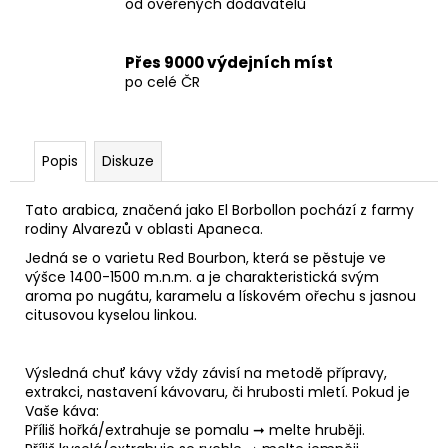
od ověřených dodavatelů
Přes 9000 výdejních míst
po celé ČR
Popis
Diskuze
Tato arabica, značená jako El Borbollon pochází z farmy
rodiny Alvarezů v oblasti Apaneca.
Jedná se o
varietu Red Bourbon, která se pěstuje ve
výšce 1400-1500 m.n.m. a je charakteristická svým
aroma po nugátu, karamelu a lískovém ořechu s jasnou
citusovou kyselou linkou.
Výsledná chuť kávy vždy závisí na metodě přípravy,
extrakci, nastavení kávovaru, či hrubosti mletí. Pokud je
Vaše káva:
Příliš hořká/extrahuje se pomalu ➞ melte hruběji.