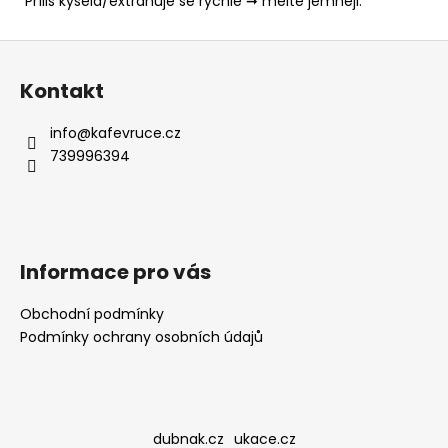
Příliš kyselá/extrahuje se rychle ➞ melte jemněji.
Z
á
Kontakt
p
a
info
@
kafevruce.cz
t
739996394
í
Informace pro vás
Obchodní podmínky
Podmínky ochrany osobních údajů
dubnak.cz
ukace.cz