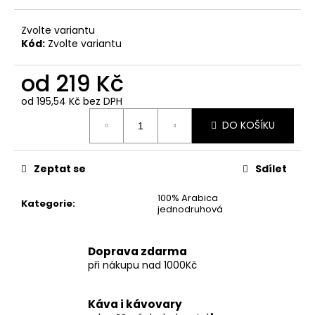
č
u
Zvolte variantu
j
Kód:
Zvolte variantu
e
m
od
219 Kč
e
od
195,54 Kč
bez DPH
Měrná
MEXIKO
DO KOŠÍKU
cena:
-
SHG
EP
ESMERALDA
Zeptat se
Sdílet
219
100% Arabica
Kč
Kategorie
:
jednodruhová
Doprava zdarma
při nákupu nad 1000Kč
Káva i kávovary