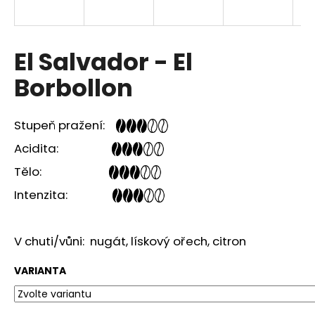
a
j
í
El Salvador - El
t
Borbollon
?
Stupeň pražení:
Acidita:
HLEDAT
Tělo:
Intenzita:
D
o
V chuti/vůni: nugát, lískový ořech, citron
p
o
VARIANTA
r
u