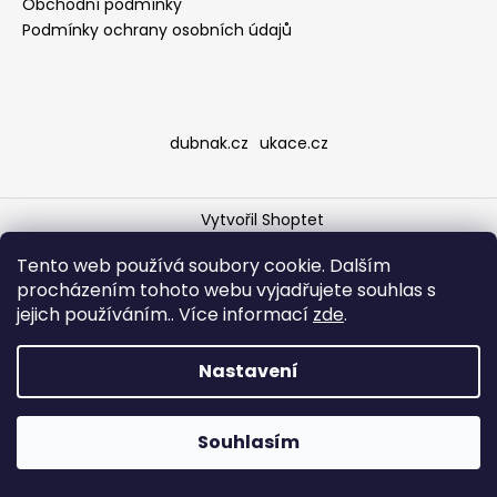
Obchodní podmínky
a
Podmínky ochrany osobních údajů
j
í
t
?
dubnak.cz
ukace.cz
Vytvořil Shoptet
Copyright 2026
KAFE V RUCE - pražírna výběrové kávy
.
HLEDAT
Tento web používá soubory cookie. Dalším
Všechna práva vyhrazena.
procházením tohoto webu vyjadřujete souhlas s
jejich používáním.. Více informací
zde
.
D
Nastavení
o
p
o
Souhlasím
r
u