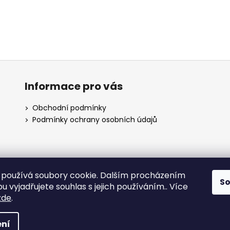
Informace pro vás
Obchodní podmínky
Podmínky ochrany osobních údajů
používá soubory cookie. Dalším procházením
S
dubnak.cz
ukace.cz
 vyjadřujete souhlas s jejich používáním.. Více
zde
.
vé kávy
. Všechna práva vyhrazena.
ní