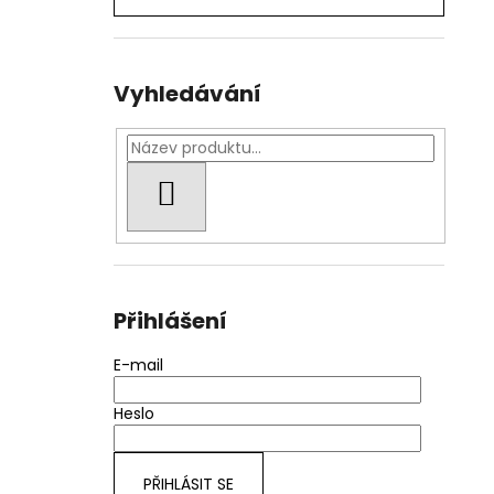
BRAZÍLIE - SANTOS NY2, SCREEN 17/18 SS,
l
FINE CUP
209 Kč
Vyhledávání
HLEDAT
Přihlášení
E-mail
Heslo
PŘIHLÁSIT SE