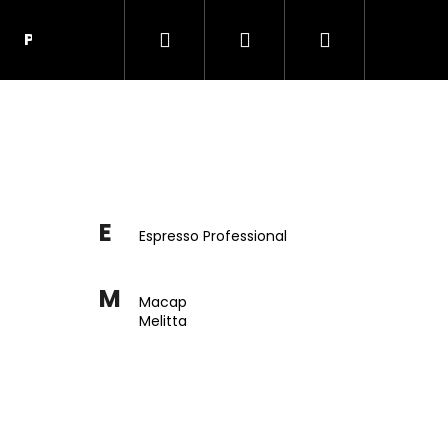
Hledat
Přihlášení
Nákupní
Pivo DUBŇÁK
Kontakty
Obchodní podmí
košík
E
Espresso Professional
M
Macap
Melitta
Následující