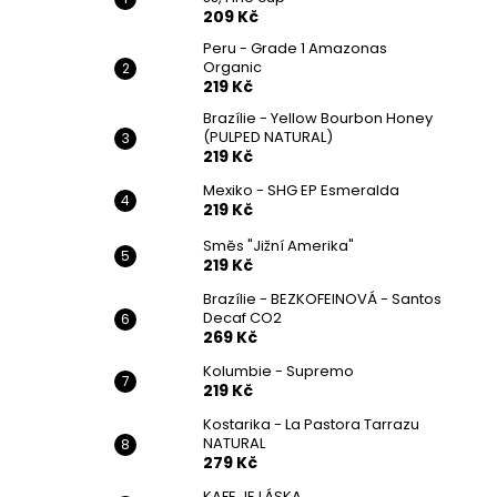
209 Kč
Peru - Grade 1 Amazonas
Organic
219 Kč
Brazílie - Yellow Bourbon Honey
(PULPED NATURAL)
219 Kč
Mexiko - SHG EP Esmeralda
219 Kč
Směs "Jižní Amerika"
219 Kč
Brazílie - BEZKOFEINOVÁ - Santos
Decaf CO2
269 Kč
Kolumbie - Supremo
219 Kč
Kostarika - La Pastora Tarrazu
NATURAL
279 Kč
KAFE JE LÁSKA