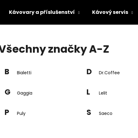
Kávovary a příslušenství
Kávový servis
Co potřebujete najít?
Všechny značky A-Z
HLEDAT
B
D
Bialetti
Dr.Coffee
Doporučujeme
G
L
Gaggia
Lelit
P
S
Puly
Saeco