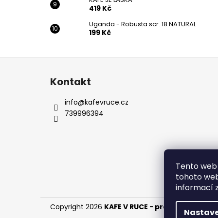
419 Kč
Uganda - Robusta scr. 18 NATURAL
199 Kč
Z
á
Kontakt
p
a
info
@
kafevruce.cz
t
739996394
í
Tento web 
tohoto webu
informací
Copyright 2026
KAFE V RUCE - pražírna výběro
Nastave